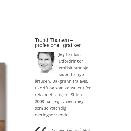
Trond Thorsen –
profesjonell grafiker
Jeg har løst
utfordringer i
grafisk bransje
siden forrige
årtusen. Bakgrunn fra avis,
IT-drift og som konsulent for
reklamebransjen. Siden
2009 har jeg livnært meg
som selvstendig
næringsdrivende.
Filosofi: Fornøyd, først