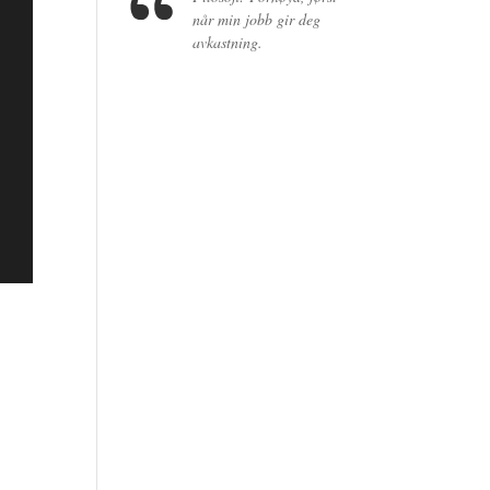
når min jobb gir deg
avkastning.