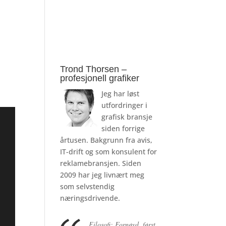
Trond Thorsen –
profesjonell grafiker
Jeg har løst
utfordringer i
grafisk bransje
siden forrige
årtusen. Bakgrunn fra avis,
IT-drift og som konsulent for
reklamebransjen. Siden
2009 har jeg livnært meg
som selvstendig
næringsdrivende.
Filosofi: Fornøyd, først