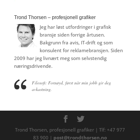
Trond Thorsen – profesjonell grafiker
Jeg har løst utfordringer i grafisk
bransje siden forrige årtusen.
Bakgrunn fra avis, IT-drift og som
konsulent for reklamebransjen. Siden
2009 har jeg livnært meg som selvstendig
næringsdrivende.
Filosofi: Fornøyd, først når min jobb gir deg
avkastning.
Trond Thorsen, profesjonell grafiker | Tlf: +47 977
83 900 |
post@trondthorsen.no