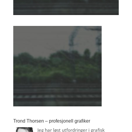
Trond Thorsen – profesjonell grafiker
Jeg har løst utfordringer i grafisk