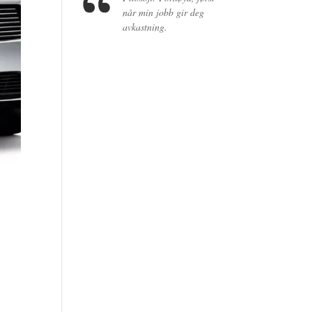
når min jobb gir deg
avkastning.