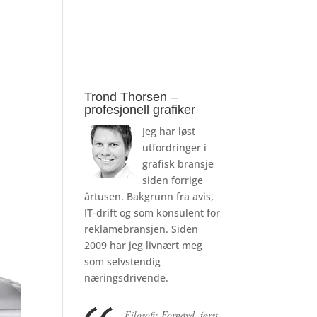
Trond Thorsen –
profesjonell grafiker
Jeg har løst
utfordringer i
grafisk bransje
siden forrige
årtusen. Bakgrunn fra avis,
IT-drift og som konsulent for
reklamebransjen. Siden
2009 har jeg livnært meg
som selvstendig
næringsdrivende.
Filosofi: Fornøyd, først