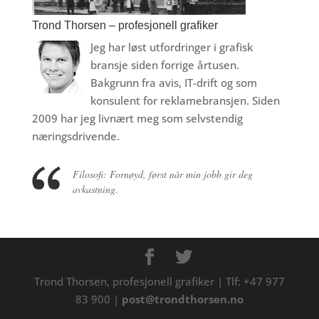
Trond Thorsen – profesjonell grafiker
Jeg har løst utfordringer i grafisk
bransje siden forrige årtusen.
Bakgrunn fra avis, IT-drift og som
konsulent for reklamebransjen. Siden
2009 har jeg livnært meg som selvstendig
næringsdrivende.
Filosofi: Fornøyd, først når min jobb gir deg
avkastning.
Trond Thorsen, profesjonell grafiker | Tlf: +47 977
83 900 |
post@trondthorsen.no