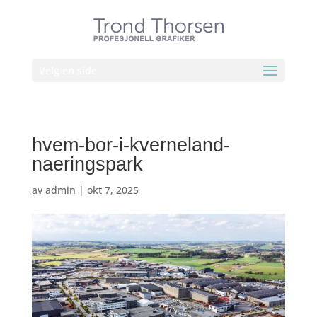
Velg en side
hvem-bor-i-kverneland-
naeringspark
av
admin
|
okt 7, 2025