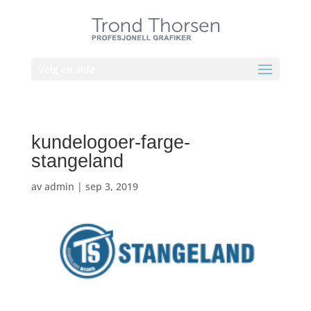
Velg en side
kundelogoer-farge-
stangeland
av
admin
|
sep 3, 2019