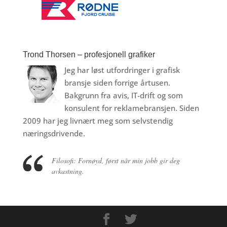
Trond Thorsen – profesjonell grafiker
Jeg har løst utfordringer i grafisk
bransje siden forrige årtusen.
Bakgrunn fra avis, IT-drift og som
konsulent for reklamebransjen. Siden
2009 har jeg livnært meg som selvstendig
næringsdrivende.
Filosofi: Fornøyd, først når min jobb gir deg
avkastning.