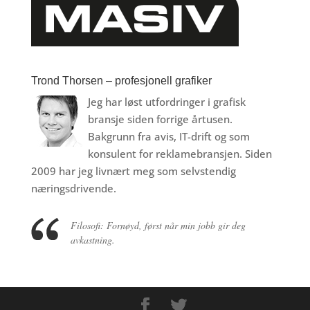
Trond Thorsen – profesjonell grafiker
Jeg har løst utfordringer i grafisk
bransje siden forrige årtusen.
Bakgrunn fra avis, IT-drift og som
konsulent for reklamebransjen. Siden
2009 har jeg livnært meg som selvstendig
næringsdrivende.
Filosofi: Fornøyd, først når min jobb gir deg
avkastning.