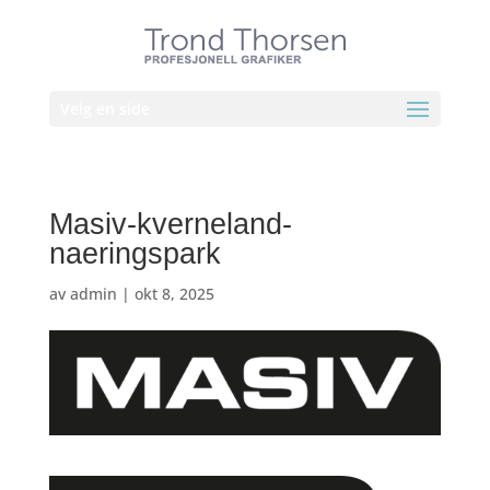
Velg en side
Masiv-kverneland-
naeringspark
av
admin
|
okt 8, 2025