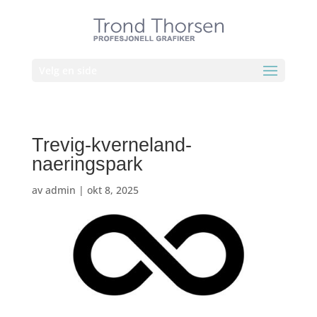
Velg en side
Trevig-kverneland-
naeringspark
av
admin
|
okt 8, 2025