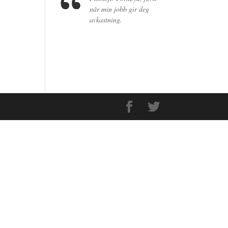
når min jobb gir deg
avkastning.