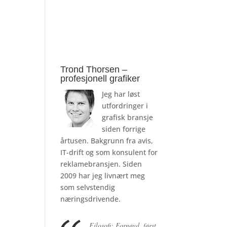
Trond Thorsen –
profesjonell grafiker
Jeg har løst
utfordringer i
grafisk bransje
siden forrige
årtusen. Bakgrunn fra avis,
IT-drift og som konsulent for
reklamebransjen. Siden
2009 har jeg livnært meg
som selvstendig
næringsdrivende.
Filosofi: Fornøyd, først