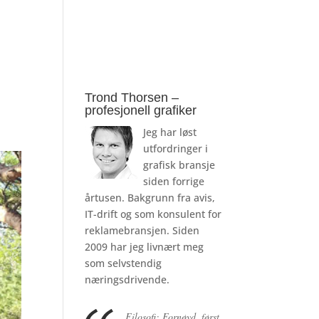
Trond Thorsen –
profesjonell grafiker
Jeg har løst
utfordringer i
grafisk bransje
siden forrige
årtusen. Bakgrunn fra avis,
IT-drift og som konsulent for
reklamebransjen. Siden
2009 har jeg livnært meg
som selvstendig
næringsdrivende.
Filosofi: Fornøyd, først