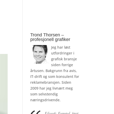
Trond Thorsen –
profesjonell grafiker
Jeg har løst
utfordringer i
grafisk bransje
siden forrige
årtusen. Bakgrunn fra avis,
IT-drift og som konsulent for
reklamebransjen. Siden
2009 har jeg livnært meg
som selvstendig
næringsdrivende.
Filosofi: Fornøyd, først