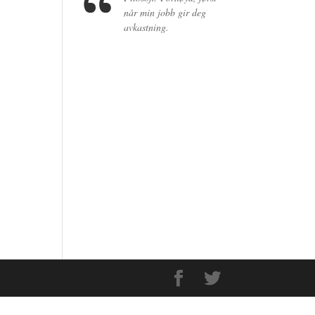
når min jobb gir deg
avkastning.