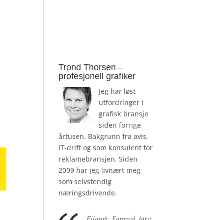
Trond Thorsen –
profesjonell grafiker
Jeg har løst
utfordringer i
grafisk bransje
siden forrige
årtusen. Bakgrunn fra avis,
IT-drift og som konsulent for
reklamebransjen. Siden
2009 har jeg livnært meg
som selvstendig
næringsdrivende.
Filosofi: Fornøyd, først