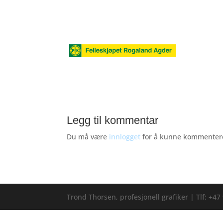
Legg til kommentar
Du må være
innlogget
for å kunne kommenter
Trond Thorsen, profesjonell grafiker | Tlf: +4